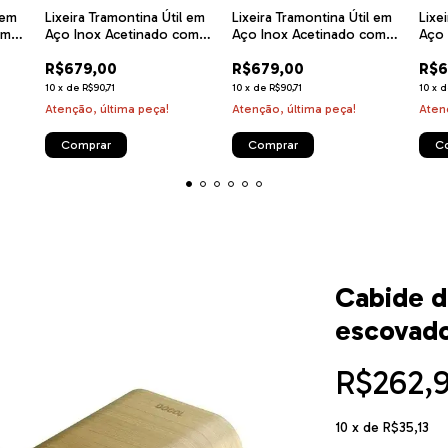
 em
Lixeira Tramontina Útil em
Lixeira Tramontina Útil em
Lixe
om
Aço Inox Acetinado com
Aço Inox Acetinado com
Aço 
a
revestimento especial a
revestimento especial a
reve
R$679,00
R$679,00
R$6
atte
base de verniz Rose 5 L
base de verniz Black Matte
base
5 L
10
x
de
R$90,71
10
x
de
R$90,71
10
x
Atenção, última peça!
Atenção, última peça!
Aten
Cabide d
escovad
R$262,
10
x de
R$35,13