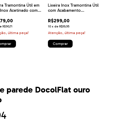
ira Tramontina Útil em
Lixeira Inox Tramontina Útil
Lixeira Tramonti
Inox Acetinado com
com Acabamento
Swivel em Aço 
stimento especial a
Acetinado 5 L
Acabamento Ace
79,00
R$299,00
R$1.179,00
 de verniz Gold 5 L
Rose Matte 5,5 
de
R$90,71
10
x
de
R$39,95
10
x
de
R$157,51
ção, última peça!
Atenção, última peça!
Atenção, última p
e parede DocolFlat ouro
o
94