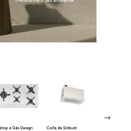
Transforme o seu ambiente
top a Gás Design
Coifa de Embutir
Coifa de parede