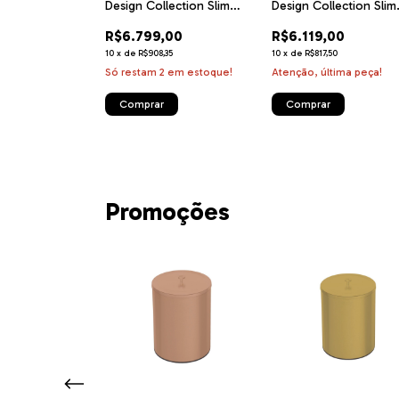
 3/4" Mix&Match
Design Collection Slim
Design Collection Slim
ovado
Glass Black Series 4GG B
Glass Full 4GG W 100
24
R$6.799,00
R$6.119,00
100 Semiprofissional com
Semiprofissional com
Acendimento Superautom
Acendimento
44
10
x
de
R$908,35
10
x
de
R$817,50
Superautomático 4
tima peça!
Só restam
2
em estoque!
Atenção, última peça!
Promoções