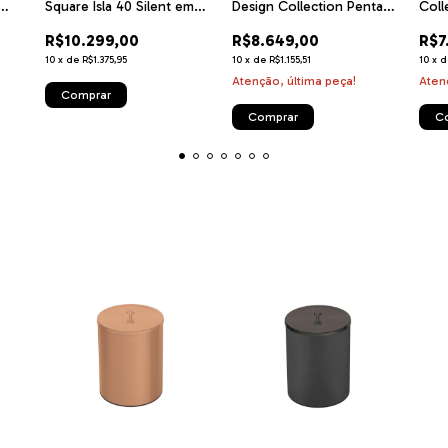
Square Isla 40 Silent em
Design Collection Penta
Coll
Aço Inox Black Steel e
Inox Full 5 GX 90 em Aço
5 GX
R$10.299,00
R$8.649,00
R$7
tratamento anti digitais 40
Inox e Trempes em Ferro
Trem
cm 220 V
Fundido
com
10
x
de
R$1.375,95
10
x
de
R$1.155,51
10
x
Auto
Atenção, última peça!
Aten