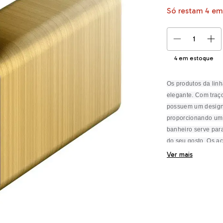
Só restam
4
em 
4
em estoque
Os produtos da linh
elegante. Com traço
possuem um design
proporcionando um 
banheiro serve para
do seu gosto. Os ac
mostra, entregando
Ver mais
de serem fáceis de 