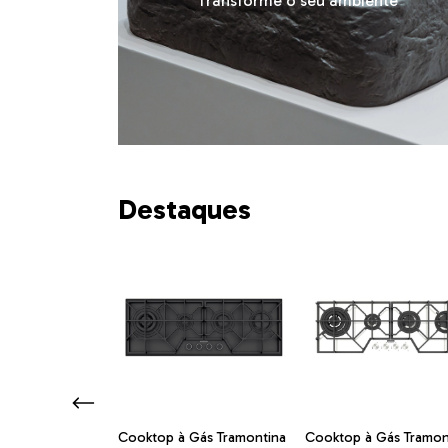
Transforme o seu ambiente
Destaques
 para registro
Cooktop à Gás Tramontina
Cooktop à Gás Tramon