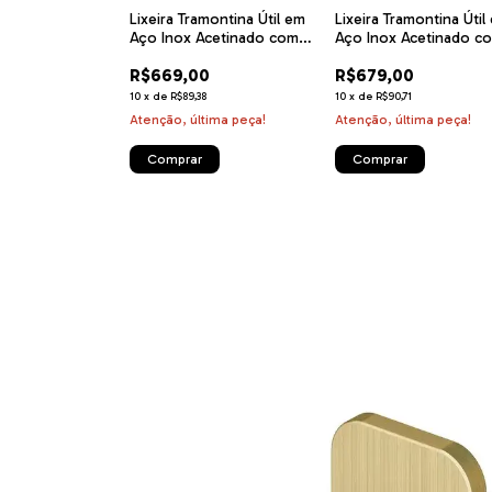
amontina Octos
Lixeira Tramontina Útil em
Lixeira Tramontina Útil
ox com Balde
Aço Inox Acetinado com
Aço Inox Acetinado c
e Pedal 10 L
revestimento especial a
revestimento especial 
0
R$669,00
R$679,00
base de verniz Rose Matte
base de verniz Gold M
5 L
5 L
41
10
x
de
R$89,38
10
x
de
R$90,71
tima peça!
Atenção, última peça!
Atenção, última peça!