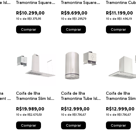
 Isla
Tramontina Square
Tramontina Square
Tramontina Cube
x 220
Isla 40 Silent em Aço
Isla 40 Silent em Aço
Silent T smart 9
R$10.299,00
R$9.699,00
R$11.199,00
Inox Black Steel e
Inox com
tratamento anti
Acabamento
10
x
de
R$1.375,95
10
x
de
R$1.295,79
10
x
de
R$1.496,19
digitais 40 cm 220 V
Acetinado e
Revestimento
Acústico 220V
na
Coifa de Ilha
Coifa de Ilha
Coifa de Ilha
lent T
Tramontina Slim Isla T
Tramontina Tube Isla
Tramontina Slim 
m Aço
smart 180 D Split
35 Split em Aço Inox
90 Split em Aço
R$19.989,00
R$12.999,00
R$12.999,00
220 V
com Acabamen
Acetinado 90 c
10
x
de
R$2.670,53
10
x
de
R$1.736,67
10
x
de
R$1.736,67