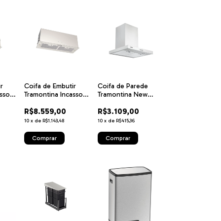
r
Coifa de Embutir
Coifa de Parede
asso
Tramontina Incasso
Tramontina New
 com
Retangular em Aço
Dritta Wall 60 em
R$8.559,00
R$3.109,00
Inox 75 cm 127 V
Aço Inox 60 cm 127
m 127
V
10
x
de
R$1.143,48
10
x
de
R$415,36