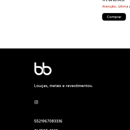
10
x
de
R$194,92
Atenção, última 
Louças, metais e revestimentos.
5521967083336