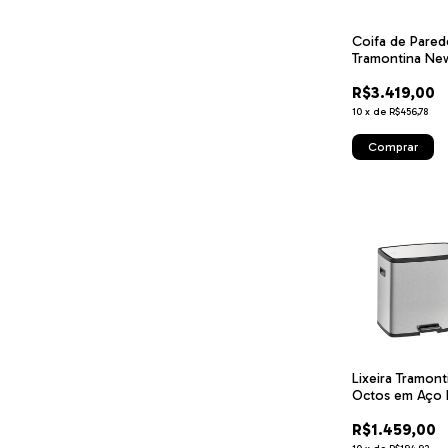
Coifa de Pared
Tramontina Ne
Dritta Wall 90 
R$3.419,00
Aço Inox 90 cm
V
10
x
de
R$456,78
Lixeira Tramont
Octos em Aço 
com 02 Baldes
R$1.459,00
Removíveis e P
15 L + 15 L