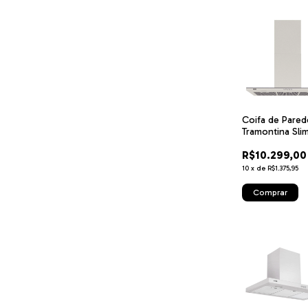
Coifa de Pared
Tramontina Sli
90 Split em Aç
R$10.299,00
com Acabamen
Acetinado 220 
10
x
de
R$1.375,95