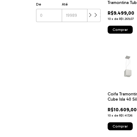
Tramontina Tube
De
Até
35 em Aço Ino
R$9.499,00
V
10
x
de
R$1.269,07
Coifa Tramonti
Cube Isla 40 Si
smart 220 V e
R$10.609,00
Inox com
Acabamento
10
x
de
R$1.417,36
Acetinado