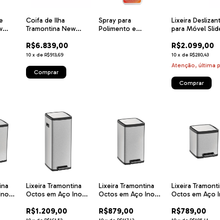
e
Coifa de Ilha
Spray para
Lixeira Deslizan
w
Tramontina New
Polimento e
para Móvel Slid
em
Dritta Isla em Aço
Remoção de
L Tramontina
R$6.839,00
R$2.099,00
 127
Inox 90 cm 127 V
Manchas em Aço
Inox Tramontina 300
10
x
de
R$913,69
10
x
de
R$280,43
ml
Atenção, última 
ina
Lixeira Tramontina
Lixeira Tramontina
Lixeira Tramont
Inox
Octos em Aço Inox
Octos em Aço Inox
Octos em Aço 
com Balde
com Balde
com Balde
R$1.209,00
R$879,00
R$789,00
edal
Removível e Pedal
Removível e Pedal 15
Removível e Ped
20 L
L
L