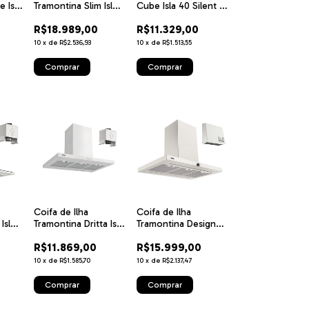
 Isla
Tramontina Slim Isla T
Cube Isla 40 Silent T
0
smart 180 D
smart 220 V em Aço
R$18.989,00
R$11.329,00
Inox com
Acabamento Black
10
x
de
R$2.536,93
10
x
de
R$1.513,55
Steel
Coifa de Ilha
Coifa de Ilha
Isla
Tramontina Dritta Isla
Tramontina Design
 Inox
90 Split em Aço Inox
Collection Dritta Isla
R$11.869,00
R$15.999,00
to
90 cm 220
Silent Pro 90 220 V
m
em Aço Inox
10
x
de
R$1.585,70
10
x
de
R$2.137,47