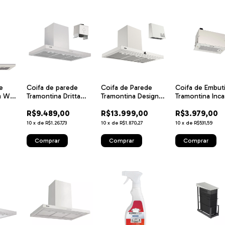
e
Coifa de parede
Coifa de Parede
Coifa de Embuti
m Wall
Tramontina Dritta
Tramontina Design
Tramontina Inc
o Inox
Wall 90 Split em Aço
Collection Dritta
51 em Aço Inox
R$9.489,00
R$13.999,00
R$3.979,00
to
Inox 90 cm 220 V
Wall Silent Pro 90
Acabamento
V
220 V em Aço Inox
Acetinado 51 c
10
x
de
R$1.267,73
10
x
de
R$1.870,27
10
x
de
R$531,59
V