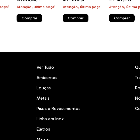
10
x
de
R$161,52
10
x
de
R$117,43
10
x
de
R$105,41
peça!
Atenção, última peça!
Atenção, última peça!
Atenção, última 
Ver Tudo
Q
Ambientes
Tr
Louças
Po
Metais
No
Pisos e Revestimentos
Co
Linha em Inox
Eletros
Marcas