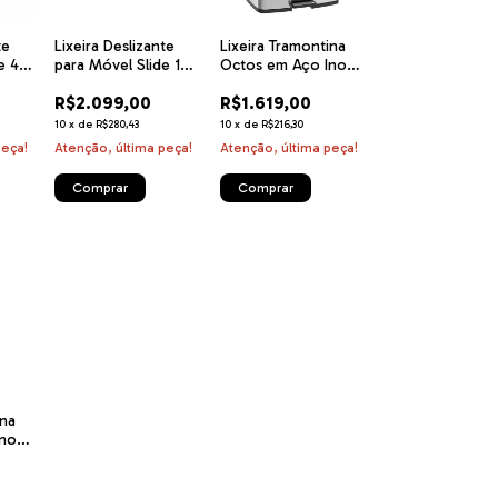
te
Lixeira Deslizante
Lixeira Tramontina
e 45
para Móvel Slide 15
Octos em Aço Inox
+ 15 L Tramontina
com Balde
R$2.099,00
R$1.619,00
Removível e Pedal
45 L
10
x
de
R$280,43
10
x
de
R$216,30
peça!
Atenção, última peça!
Atenção, última peça!
ina
Inox
al 10